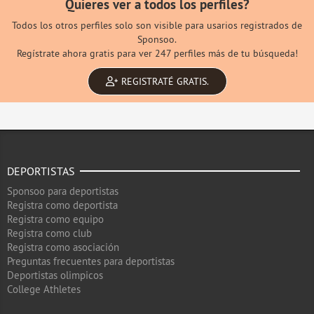
Quieres ver a todos los perfiles?
Todos los otros perfiles solo son visible para usarios registrados de
Sponsoo.
Regístrate ahora gratis para ver 247 perfiles más de tu búsqueda!
REGISTRATÉ GRATIS.
DEPORTISTAS
Sponsoo para deportistas
Registra como deportista
Registra como equipo
Registra como club
Registra como asociación
Preguntas frecuentes para deportistas
Deportistas olimpicos
College Athletes