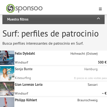
Muestra filtros
Surf: perfiles de patrocinio
Busca perfiles interessantes de patrocinio en Surf.
Felix Dybdahl
Hohwacht (Ostsee)
Windsurf
500 €
Sonja Bunte
Hamburg
Kitesurfing
El precio es sólo visible para
patrocinadores registrados.
Gian Lorenzo Loria
Sassari
Windsurf
– €
Philipp Köhlert
Braunschweig