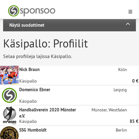
Näytä suodattimet
Käsipallo: Profiilit
Selaa profiileja lajissa Käsipallo.
Nick Braun
Köln
Käsipallo
0 €
Domenico Ebner
Leipzig
Käsipallo
Handballverein 2020 Münster
Münster, Westfalen
e.V.
Käsipallo
85 €
SSG Humboldt
Berlin