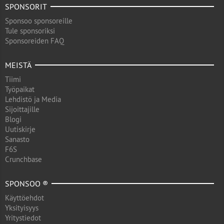
SPONSORIT
Sponsoo sponsoreille
Tule sponsoriksi
Sponsoreiden FAQ
MEISTÄ
Tiimi
Työpaikat
Lehdistö ja Media
Sijoittajille
Blogi
Uutiskirje
Sanasto
F6S
Crunchbase
SPONSOO ®
Käyttöehdot
Yksityisyys
Yritystiedot