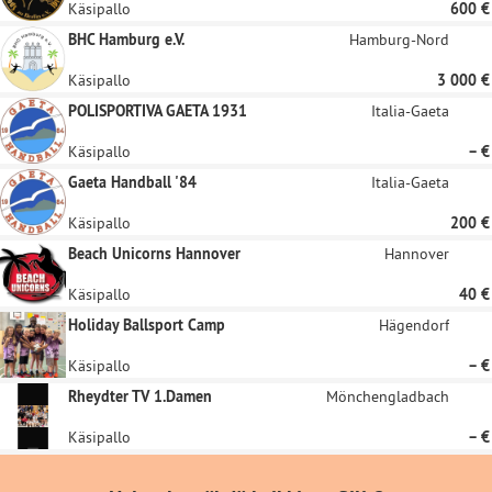
Käsipallo
600 €
BHC Hamburg e.V.
Hamburg-Nord
Käsipallo
3 000 €
POLISPORTIVA GAETA 1931
Italia-Gaeta
Käsipallo
– €
Gaeta Handball '84
Italia-Gaeta
Käsipallo
200 €
Beach Unicorns Hannover
Hannover
Käsipallo
40 €
Holiday Ballsport Camp
Hägendorf
Käsipallo
– €
Rheydter TV 1.Damen
Mönchengladbach
Käsipallo
– €