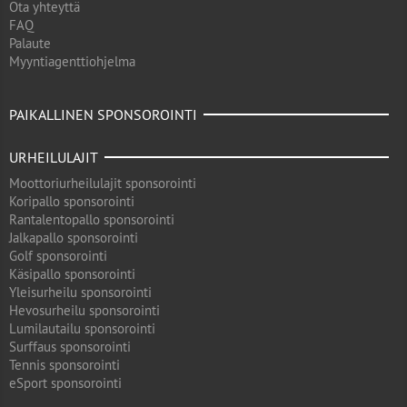
Ota yhteyttä
FAQ
Palaute
Myyntiagenttiohjelma
PAIKALLINEN SPONSOROINTI
URHEILULAJIT
Moottoriurheilulajit sponsorointi
Koripallo sponsorointi
Rantalentopallo sponsorointi
Jalkapallo sponsorointi
Golf sponsorointi
Käsipallo sponsorointi
Yleisurheilu sponsorointi
Hevosurheilu sponsorointi
Lumilautailu sponsorointi
Surffaus sponsorointi
Tennis sponsorointi
eSport sponsorointi