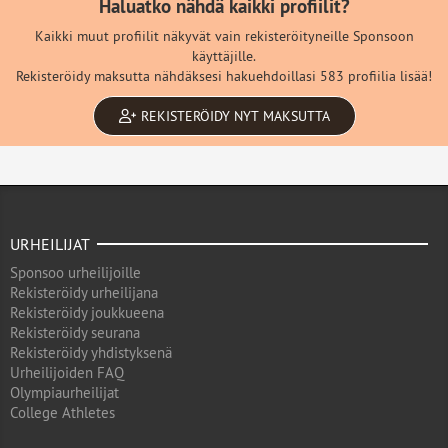
Haluatko nähdä kaikki profiilit?
Kaikki muut profiilit näkyvät vain rekisteröityneille Sponsoon
käyttäjille.
Rekisteröidy maksutta nähdäksesi hakuehdoillasi 583 profiilia lisää!
REKISTERÖIDY NYT MAKSUTTA
URHEILIJAT
Sponsoo urheilijoille
Rekisteröidy urheilijana
Rekisteröidy joukkueena
Rekisteröidy seurana
Rekisteröidy yhdistyksenä
Urheilijoiden FAQ
Olympiaurheilijat
College Athletes