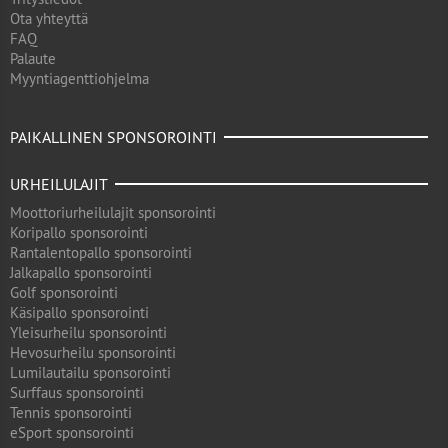
Ota yhteyttä
FAQ
Palaute
Myyntiagenttiohjelma
PAIKALLINEN SPONSOROINTI
URHEILULAJIT
Moottoriurheilulajit sponsorointi
Koripallo sponsorointi
Rantalentopallo sponsorointi
Jalkapallo sponsorointi
Golf sponsorointi
Käsipallo sponsorointi
Yleisurheilu sponsorointi
Hevosurheilu sponsorointi
Lumilautailu sponsorointi
Surffaus sponsorointi
Tennis sponsorointi
eSport sponsorointi