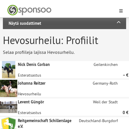
Näytä suodattimet
Hevosurheilu: Profiilit
Selaa profiileja lajissa Hevosurheilu.
Nick Denis Corban
Geilenkirchen
Esteratsastus
– €
Johanna Reitzer
Germany-Roth
Hevosurheilu
Levent Güngör
Weil der Stadt
Esteratsastus
0 €
Reitgemeinschaft Schillerslage
Deutschland-Burgdorf
e.V.