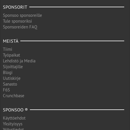
SPONSORIT
Sponsoo sponsoreille
Tule sponsoriksi
Sponsoreiden FAQ
MEISTÄ
Tiimi
Työpaikat
Lehdistö ja Media
Sijoittajille
Blogi
Uutiskirje
Sanasto
F6S
Crunchbase
SPONSOO ®
Käyttöehdot
Yksityisyys
Yritystiedot