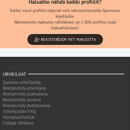
Haluatko nähdä kaikki profiilit?
Kaikki muut profiilit näkyvät vain rekisteröityneille Sponsoon
käyttäjille.
Rekisteröidy maksutta nähdäksesi yli 1 000 profiilia lisää
hakuehdoillasi!
REKISTERÖIDY NYT MAKSUTTA
URHEILIJAT
Sponsoo urheilijoille
Rekisteröidy urheilijana
Rekisteröidy joukkueena
Rekisteröidy seurana
Rekisteröidy yhdistyksenä
Urheilijoiden FAQ
Olympiaurheilijat
College Athletes