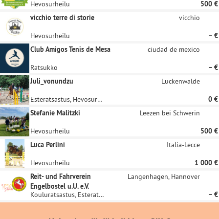
Hevosurheilu
500 €
vicchio terre di storie
vicchio
Hevosurheilu
– €
Club Amigos Tenis de Mesa
ciudad de mexico
Ratsukko
– €
Juli_vonundzu
Luckenwalde
Esteratsastus, Hevosurheilu
0 €
Stefanie Malitzki
Leezen bei Schwerin
Hevosurheilu
500 €
Luca Perlini
Italia-Lecce
Hevosurheilu
1 000 €
Reit- und Fahrverein
Langenhagen, Hannover
Engelbostel u.U. e.V.
Kouluratsastus, Esteratsastus
– €