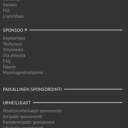
Sanasto
F6S
Crunchbase
SPONSOO ®
Käyttöehdot
Yksityisyys
Yritystiedot
Ota yhteyttä
FAQ
Palaute
Myyntiagenttiohjelma
PAIKALLINEN SPONSOROINTI
URHEILULAJIT
Moottoriurheilulajit sponsorointi
Koripallo sponsorointi
Rantalentopallo sponsorointi
Jalkapallo sponsorointi