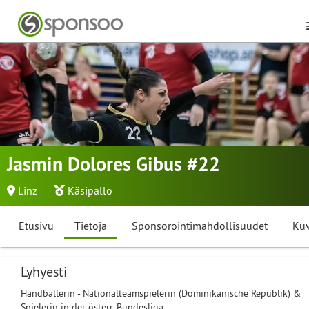
Jasmin Dolores Gibus #22
Linz
Käsipallo
Etusivu
Tietoja
Sponsorointimahdollisuudet
Kuv
Lyhyesti
Handballerin - Nationalteamspielerin (Dominikanische Republik) &
Spielerin in der österr. Bundesliga.