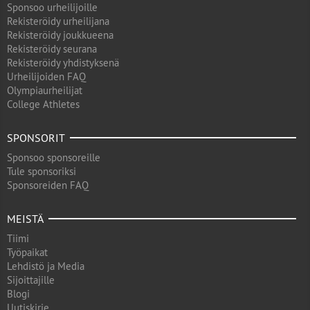
Sponsoo urheilijoille
Rekisteröidy urheilijana
Rekisteröidy joukkueena
Rekisteröidy seurana
Rekisteröidy yhdistyksenä
Urheilijoiden FAQ
Olympiaurheilijat
College Athletes
SPONSORIT
Sponsoo sponsoreille
Tule sponsoriksi
Sponsoreiden FAQ
MEISTÄ
Tiimi
Työpaikat
Lehdistö ja Media
Sijoittajille
Blogi
Uutiskirje