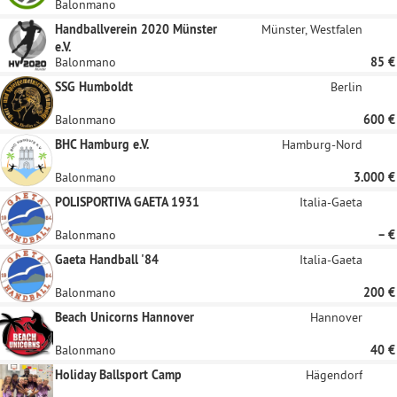
Balonmano
Handballverein 2020 Münster
Münster, Westfalen
e.V.
Balonmano
85 €
SSG Humboldt
Berlin
Balonmano
600 €
BHC Hamburg e.V.
Hamburg-Nord
Balonmano
3.000 €
POLISPORTIVA GAETA 1931
Italia-Gaeta
Balonmano
– €
Gaeta Handball '84
Italia-Gaeta
Balonmano
200 €
Beach Unicorns Hannover
Hannover
Balonmano
40 €
Holiday Ballsport Camp
Hägendorf