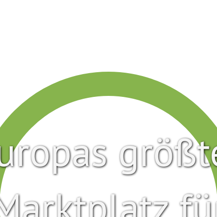
uropas größt
Marktplatz fü