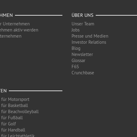
EHMEN
ÜBER UNS
ür Unternehmen
Unser Team
ehmen aktiv werden
Jobs
nternehmen
Presse und Medien
Investor Relations
Blog
Newsletter
Glossar
F6S
Crunchbase
TEN
 für Motorsport
 für Basketball
 für Beachvolleyball
 für Fußball
 für Golf
 für Handball
für Leichtathletik