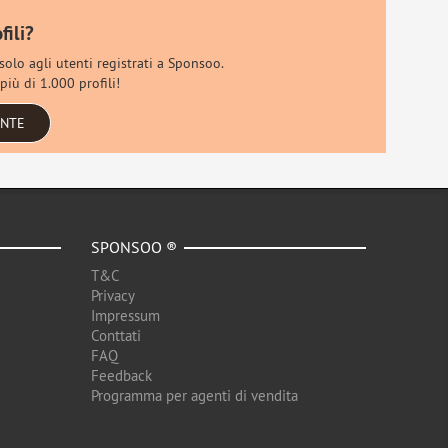
fili?
 solo agli utenti registrati a Sponsoo.
più di 1.000 profili!
ENTE
SPONSOO ®
T&C
Privacy
Impressum
Conttati
FAQ
Feedback
Programma per agenti di vendita