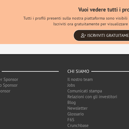
Vuoi vedere tutti i pro
Tutti i profili presenti sulla nostra piattaforma sono visibili
Iscriviti ora gratuitamente per visualizzare 
ISCRVIVITI GRATUITAM
CHI SIAMO
r Sponsor
Il nostro team
o Sponsor
Jobs
ponsor
Comunicati stampa
Relazioni con gli investitori
Blog
Newsletter
Glossario
F6S
Crunchbase