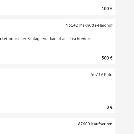
100 €
93142
Maxhütte-Haidhof
cketlon ist der Schlägervierkampf aus Tischtennis,
500 €
50739
Köln
0 €
87600
Kaufbeuren