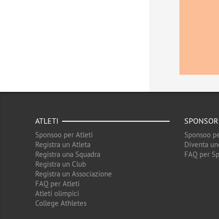
ATLETI
SPONSOR
Sponsoo per Atleti
Sponsoo pe
Registra un Atleta
Diventa un
Registra una Squadra
FAQ per S
Registra un Club
Registra un Associazione
FAQ per Atleti
Atleti olimpici
College Athletes