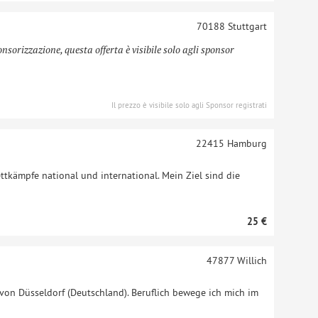
70188
Stuttgart
onsorizzazione, questa offerta è visibile solo agli sponsor
Il prezzo è visibile solo agli Sponsor registrati
22415
Hamburg
ttkämpfe national und international. Mein Ziel sind die
25 €
47877
Willich
 von Düsseldorf (Deutschland). Beruflich bewege ich mich im