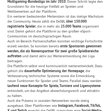
Multigaming-Bundesliga im Jahr 2010
. Dieser Schritt legte den
Grundstein für die heutige Vielfalt an Spielen und
Wettbewerben auf der Plattform.
Ein weiterer bedeutender Meilenstein ist das stetige Wachstum
der Community. Heute zählt die DeSBL
über 150.000
registrierte Spieler
, die in mehr als
25.000 Teams
organisiert
sind. Damit gehört die Plattform zu den großen eSport-
Communities im deutschsprachigen Raum.
Auch im Bereich Partnerschaften konnten wichtige Fortschritte
erzielt werden. So konnten bereits
erste Sponsoren gewonnen
werden, die als Namenspartner für zwei große Spielbereiche
auftreten
und damit aktiv zur Weiterentwicklung der Liga
beitragen.
Die Plattform selbst wird kontinuierlich weiterentwickelt. Dazu
gehört die
dauerhafte Optimierung der Homepage
, die
Verbesserung technischer Systeme sowie die Entwicklung
neuer Funktionen für Spieler und Teams. Parallel dazu werden
laufend neue Konzepte für Spiele, Turniere und Ligensysteme
entwickelt, um das Angebot abwechslungsreich und attraktiv
zu halten.
Auch die Präsenz in sozialen Netzwerken wurde stetig
ausgebaut. Über Plattformen wie
Instagram, Facebook, TikTok,
X und Twitch
erreicht die DeSBL inzwischen eine
Social-Media-