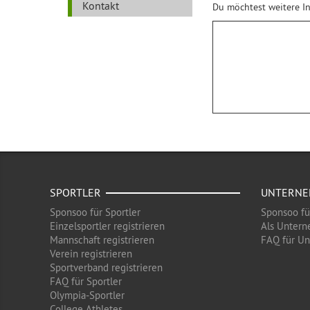
Kontakt
Du möchtest weitere In
SPORTLER
UNTERN
Sponsoo für Sportler
Sponsoo f
Einzelsportler registrieren
Als Untern
Mannschaft registrieren
FAQ für U
Verein registrieren
Sportverband registrieren
FAQ für Sportler
Olympia-Sportler
College Athletes