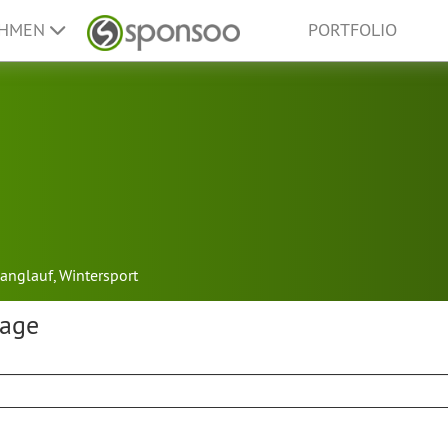
EHMEN
PORTFOLIO
langlauf
,
Wintersport
rage