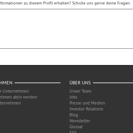
formationen zu diesem Profil erhalten? Schicke uns gerne deine Fragen.
EHMEN
ÜBER UNS
ür Unternehmen
Unser Team
ehmen aktiv werden
Jobs
nternehmen
Presse und Medien
Investor Relations
Blog
Newsletter
Glossar
F6S