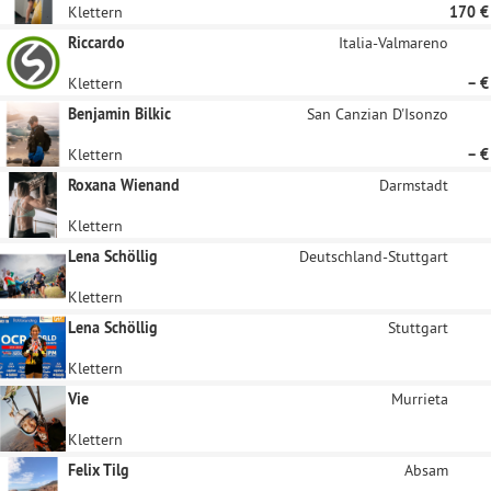
Klettern
170 €
Riccardo
Italia-Valmareno
Klettern
– €
Benjamin Bilkic
San Canzian D'Isonzo
Klettern
– €
Roxana Wienand
Darmstadt
Klettern
Lena Schöllig
Deutschland-Stuttgart
Klettern
Lena Schöllig
Stuttgart
Klettern
Vie
Murrieta
Klettern
Felix Tilg
Absam