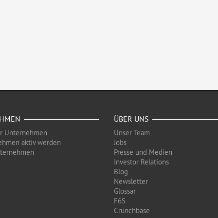
EHMEN
ÜBER UNS
ür Unternehmen
Unser Team
ehmen aktiv werden
Jobs
nternehmen
Presse und Medien
Investor Relations
Blog
Newsletter
Glossar
F6S
Crunchbase