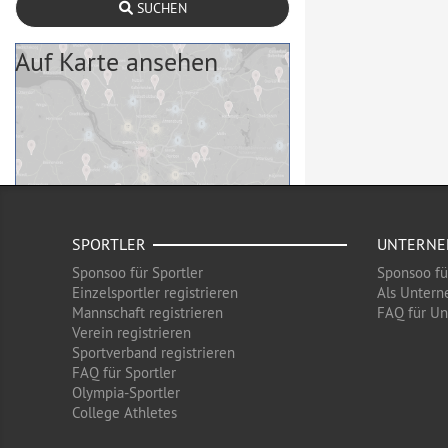
SUCHEN
Auf Karte ansehen
SPORTLER
UNTERN
Sponsoo für Sportler
Sponsoo f
Einzelsportler registrieren
Als Untern
Mannschaft registrieren
FAQ für U
Verein registrieren
Sportverband registrieren
FAQ für Sportler
Olympia-Sportler
College Athletes