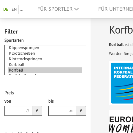
FÜR SPORTLER
FÜR UNTERN
DE
EN
...
Korfb
Filter
Sportarten
Korfball
ist 
Werden Sie j
Preis
von
bis
€
€