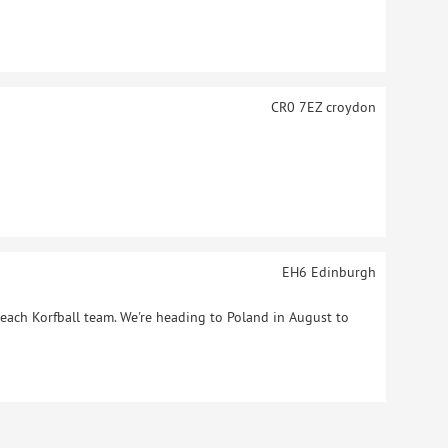
CR0 7EZ
croydon
EH6
Edinburgh
 Beach Korfball team. We're heading to Poland in August to