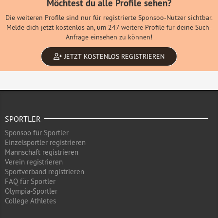
Möchtest du alle Profile sehen?
Die weiteren Profile sind nur für registrierte Sponsoo-Nutzer sichtbar.
Melde dich jetzt kostenlos an, um 247 weitere Profile für deine Such-
Anfrage einsehen zu können!
JETZT KOSTENLOS REGISTRIEREN
SPORTLER
Sponsoo für Sportler
Einzelsportler registrieren
Mannschaft registrieren
Verein registrieren
Sportverband registrieren
FAQ für Sportler
Olympia-Sportler
College Athletes