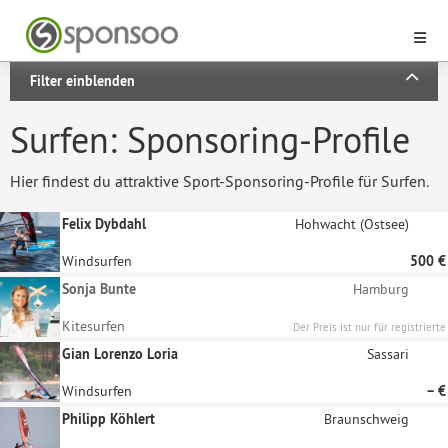
Filter einblenden
Surfen: Sponsoring-Profile
Hier findest du attraktive Sport-Sponsoring-Profile für Surfen.
Felix Dybdahl
Hohwacht (Ostsee)
Windsurfen
500 €
Sonja Bunte
Hamburg
Kitesurfen
Der Preis ist nur für registrierte
Unternehmen sichtbar
Gian Lorenzo Loria
Sassari
Windsurfen
– €
Philipp Köhlert
Braunschweig