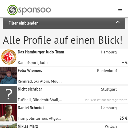
Filter einblenden
Alle Profile auf einen Blick!
Das Hamburger Judo-Team
Hamburg
Kampfsport, Judo
– €
Felix Wiemers
Biedenkopf
Rennrad, Ski Alpin, Mountainbike, Geräteturnen, Freestyle-Skiing
Nicht sichtbar
Stuttgart
Fußball, Blindenfußball, Futsal
Der Preis ist nur für registrierte
Unternehmen sichtbar
Daniel Schmidt
Hamburg
Trampolinturnen, Allgemeines Turnen
25 €
Niklas Marx
Willich