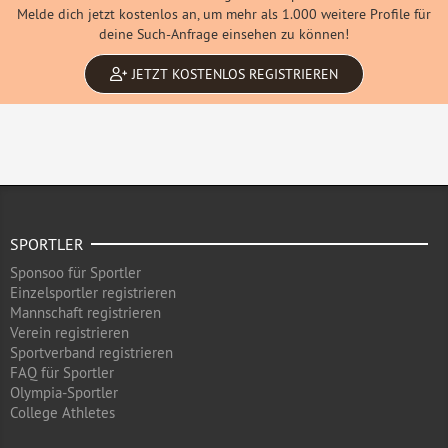
Melde dich jetzt kostenlos an, um mehr als 1.000 weitere Profile für
deine Such-Anfrage einsehen zu können!
JETZT KOSTENLOS REGISTRIEREN
SPORTLER
Sponsoo für Sportler
Einzelsportler registrieren
Mannschaft registrieren
Verein registrieren
Sportverband registrieren
FAQ für Sportler
Olympia-Sportler
College Athletes