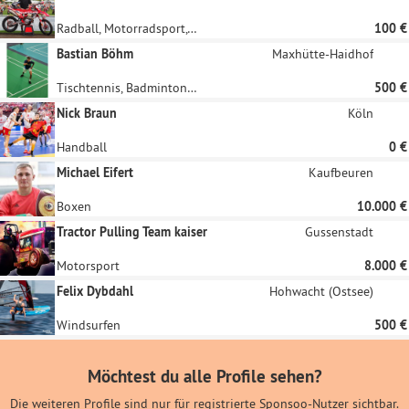
Radball, Motorradsport, Motorsport, Motocross
100 €
Bastian Böhm
Maxhütte-Haidhof
Tischtennis, Badminton, Racketlon, Squash, Tennis
500 €
Nick Braun
Köln
Handball
0 €
Michael Eifert
Kaufbeuren
Boxen
10.000 €
Tractor Pulling Team kaiser
Gussenstadt
Motorsport
8.000 €
Felix Dybdahl
Hohwacht (Ostsee)
Windsurfen
500 €
Möchtest du alle Profile sehen?
Die weiteren Profile sind nur für registrierte Sponsoo-Nutzer sichtbar.