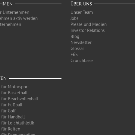
EHMEN
ÜBER UNS
ür Unternehmen
Unser Team
ehmen aktiv werden
Jobs
nternehmen
Presse und Medien
Investor Relations
Blog
Newsletter
Glossar
F6S
Crunchbase
TEN
 für Motorsport
 für Basketball
 für Beachvolleyball
 für Fußball
 für Golf
 für Handball
für Leichtathletik
 für Reiten
 für Snowboarding