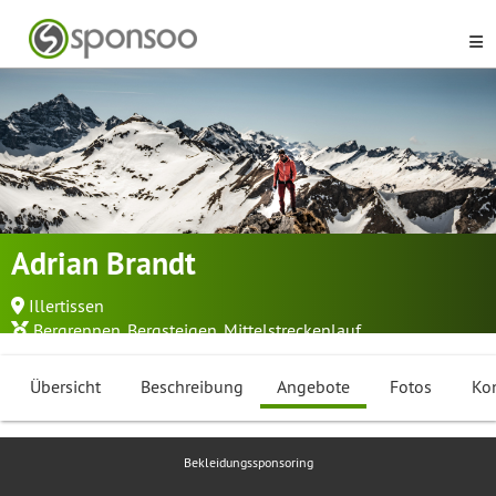
Adrian Brandt
Illertissen
Bergrennen
,
Bergsteigen
,
Mittelstreckenlauf
...
Übersicht
Beschreibung
Angebote
Fotos
Ko
Bekleidungssponsoring