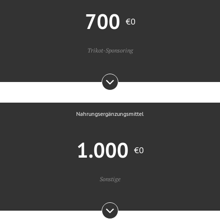
700
€0
Trikot-Sponsoring
Nahrungsergänzungsmittel
1.000
€0
Sonstige