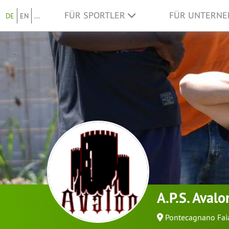
FÜR SPORTLER
FÜR UNTERN
DE
EN
...
A.P.S. Avalo
Pontecagnano Fai