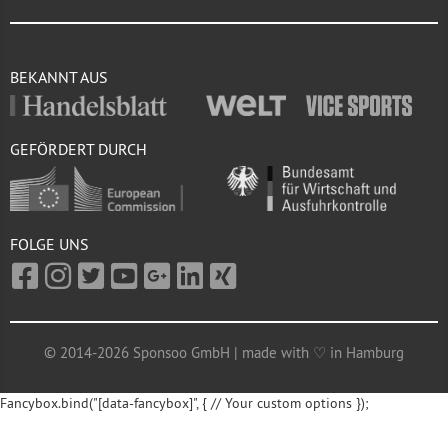
BEKANNT AUS
GEFÖRDERT DURCH
FOLGE UNS
© 2014-2026 Sponsoo GmbH | made with ♡ in Hamburg
Fancybox.bind("[data-fancybox]", { // Your custom options });