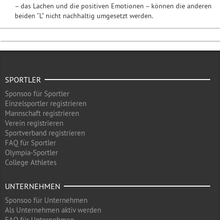
– das Lachen und die positiven Emotionen – können die anderen
beiden “L” nicht nachhaltig umgesetzt werden.
SPORTLER
Sponsoo für Sportler
Einzelsportler registrieren
Mannschaft registrieren
Verein registrieren
Sportverband registrieren
FAQ für Sportler
Olympia-Sportler
College Athletes
UNTERNEHMEN
Sponsoo für Unternehmen
Als Unternehmen aktiv werden
FAQ für Unternehmen