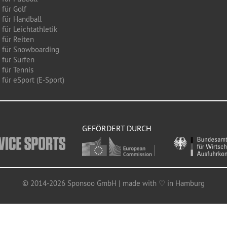
 für Golf
 für Handball
für Leichtathletik
 für Reiten
 für Snowboarding
 für Surfen
 für Tennis
für eSport (E-Sport)
GEFÖRDERT DURCH
© 2014-2026 Sponsoo GmbH | made with ♡ in Hamburg