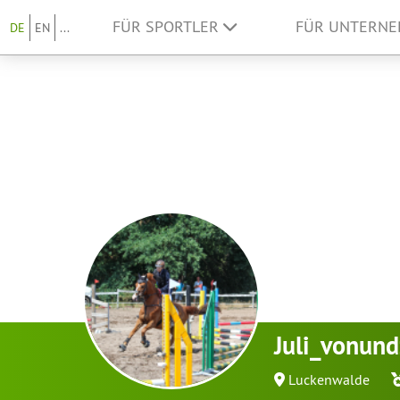
FÜR SPORTLER
FÜR UNTERN
DE
EN
...
Juli_vonun
Luckenwalde