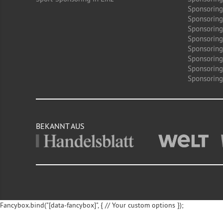
Sponsoring
Sponsoring
Sponsoring 
Sponsoring
Sponsoring
Sponsoring
Sponsoring
Sponsoring 
BEKANNT AUS
Fancybox.bind("[data-fancybox]", { // Your custom options });