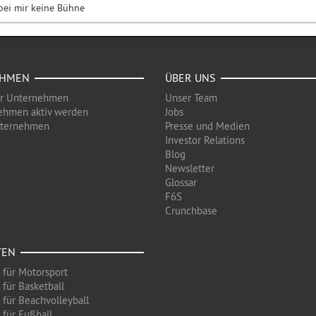
ei mir keine Bühne
EHMEN
ÜBER UNS
ür Unternehmen
Unser Team
ehmen aktiv werden
Jobs
nternehmen
Presse und Medien
Investor Relations
Blog
Newsletter
Glossar
F6S
Crunchbase
TEN
 für Motorsport
 für Basketball
 für Beachvolleyball
 für Fußball