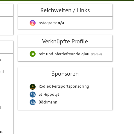
Reichweiten / Links
Instagram:
n/a
Verknüpfte Profile
reit und pferdefreunde glau
(Verein)
n
nd
Sponsoren
Rodiek Reitsportsponsoring
St Hippolyt
Böckmann
d
n.