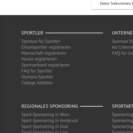
Hater bekommen b
SPORTLER
UNTERN
Sponsoo für Sportler
Sponsoo f
Einzelsportler registrieren
Als Untern
Mannschaft registrieren
FAQ für U
Verein registrieren
Sportverband registrieren
FAQ für Sportler
Olympia-Sportler
College Athletes
REGIONALES SPONSORING
SPORTAR
Sport-Sponsoring in Wien
Sponsoring
Sport-Sponsoring in Innsbruck
Sponsoring
Sport-Sponsoring in Graz
Sponsoring
Sport-Sponsoring in Linz
Sponsoring