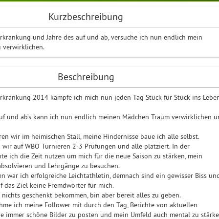
Kurzbeschreibung
rkrankung und Jahre des auf und ab, versuche ich nun endlich mein
 verwirklichen.
Beschreibung
rkrankung 2014 kämpfe ich mich nun jeden Tag Stück für Stück ins Lebe
uf und ab‘s kann ich nun endlich meinen Mädchen Traum verwirklichen u
en wir im heimischen Stall, meine Hindernisse baue ich alle selbst.
wir auf WBO Turnieren 2-3 Prüfungen und alle platziert. In der
e ich die Zeit nutzen um mich für die neue Saison zu stärken, mein
absolvieren und Lehrgänge zu besuchen.
n war ich erfolgreiche Leichtathletin, demnach sind ein gewisser Biss un
f das Ziel keine Fremdwörter für mich.
 nichts geschenkt bekommen, bin aber bereit alles zu geben.
hme ich meine Follower mit durch den Tag, Berichte von aktuellen
he immer schöne Bilder zu posten und mein Umfeld auch mental zu stärke