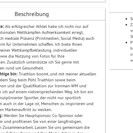
Beschreibung
S
Z
te:
Als erfolgreicher Athlet habe ich nicht nur auf
v
ationalen Wettkämpfen Aufmerksamkeit erregt,
S
h mediale Präsenz (Printmedien, Social Media) auch
P
orm für Unternehmen schaffen. Ich biete Ihnen
h
einer Wettkampfbekleidung, individuellen
i
owie die Nutzung von Fotos für Ihre
v
en. Zusätzlich unterstütze ich Sie gerne mit
gen rund um Gesundheit.
htige bin:
Triathlon boomt, und mit meiner aktuellen
e dem Sieg beim Pöhl Triathlon sowie beim
thon und der Qualifikation zur Ironman-WM und
 ich auf einem vielversprechenden Weg. Ich bin ein
sziplinierter Sportler, der nicht nur sportlich
n auch in der Lage ist, Menschen zu inspirieren und
en Markenauftritt zu wecken.
g:
Werden Sie Hauptsponsor, Co-Sponsor oder
 und profitieren Sie von einer langfristigen,
 Zusammenarbeit. Lassen Sie uns gemeinsam die