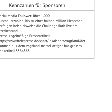
Kennzahlen für Sponsoren
ocial Media Follower: über 1.000
uschauerzahlen: bis zu einer halben Million Menschen
erfolgen beispielsweise die Challenge Roth live am
treckenrand
resse: regelmäßige Presseartikel:
ttps://www.freiepresse.de/sport/lokalsport/vogtland/der-
ronman-aus-dem-vogtland-marcel-ottiger-hat-grosses-
or-artikel13586383