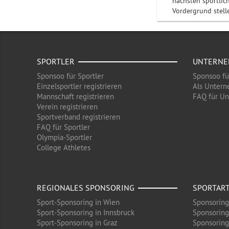
nächsten sportlic
Vordergrund stell
SPORTLER
UNTERN
Sponsoo für Sportler
Sponsoo f
Einzelsportler registrieren
Als Untern
Mannschaft registrieren
FAQ für U
Verein registrieren
Sportverband registrieren
FAQ für Sportler
Olympia-Sportler
College Athletes
REGIONALES SPONSORING
SPORTAR
Sport-Sponsoring in Wien
Sponsoring
Sport-Sponsoring in Innsbruck
Sponsoring
Sport-Sponsoring in Graz
Sponsoring