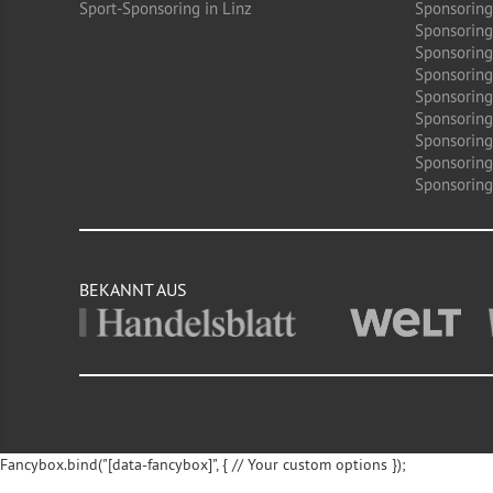
Sport-Sponsoring in Linz
Sponsoring
Sponsoring
Sponsoring
Sponsoring 
Sponsoring
Sponsoring
Sponsoring
Sponsoring
Sponsoring 
BEKANNT AUS
Fancybox.bind("[data-fancybox]", { // Your custom options });