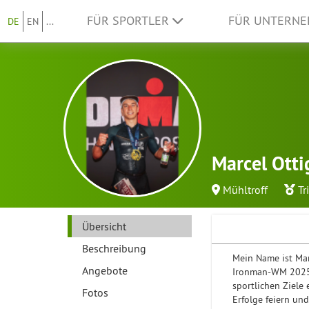
FÜR SPORTLER
FÜR UNTERN
DE
EN
...
Marcel Otti
Mühltroff
Tr
Übersicht
Beschreibung
Mein Name ist Marc
Angebote
Ironman-WM 2025 i
sportlichen Ziele
Fotos
Erfolge feiern un