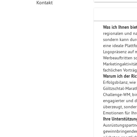
Kontakt
Was ich Ihnen bie
regionalen und n
sondern kann durc
eine ideale Plattf
Logopräsenz auf m
Werbeauftritten s
Marketingaktivität
fachlichen Vorträ
Warum ich der Ric
Erfolgsbilanz, wi
Göltzschtal-Mara
Challenge-WM, bin
engagierter und di
überzeugt, sonder
Emotionen für Ihr
Ihre Unterstützun
Ausrüstungspartner
gewinnbringenden