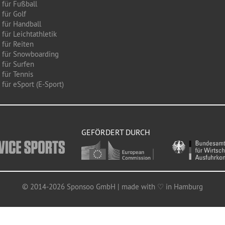
 für Fußball
 für Golf
 für Handball
für Leichtathletik
 für Reiten
 für Snowboarding
 für Surfen
 für Tennis
für eSport (E-Sport)
GEFÖRDERT DURCH
© 2014-2026 Sponsoo GmbH | made with ♡ in Hamburg