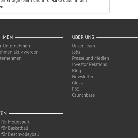
hen Erfolge feiern und Ihre Marke dabei in den
en.
EHMEN
ÜBER UNS
ür Unternehmen
Unser Team
ehmen aktiv werden
Jobs
nternehmen
Presse und Medien
Investor Relations
Blog
Newsletter
Glossar
F6S
Crunchbase
TEN
 für Motorsport
 für Basketball
 für Beachvolleyball