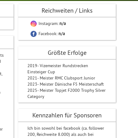
Reichweiten / Links
Instagram:
n/a
Facebook:
n/a
Größte Erfolge
ts
d
2019- Vizemeister Rundstrecken
Einsteiger Cup
t,
2021- Meister RMC Clubsport Junior
2023- Meister Dänische F5 Meisterschaft
2025- Meister Topjet F2000 Trophy Silver
n
Category
Kennzahlen für Sponsoren
Ich bin sowohl bei facebook (ca. follower
er
200, Reichweite 8.000) als auch bei