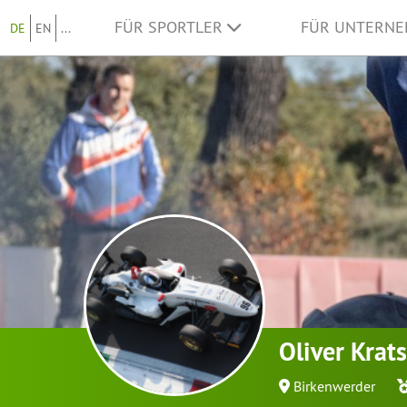
FÜR SPORTLER
FÜR UNTERN
DE
EN
...
Oliver Krat
Birkenwerder