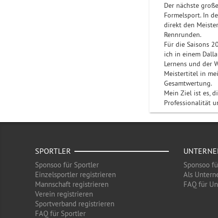
Der nächste große
Formelsport. In d
direkt den Meiste
Rennrunden.
Für die Saisons 2
ich in einem Dall
Lernens und der W
Meistertitel in me
Gesamtwertung.
Mein Ziel ist es, 
Professionalität u
SPORTLER
UNTERN
Sponsoo für Sportler
Sponsoo f
Einzelsportler registrieren
Als Untern
Mannschaft registrieren
FAQ für U
Verein registrieren
Sportverband registrieren
FAQ für Sportler