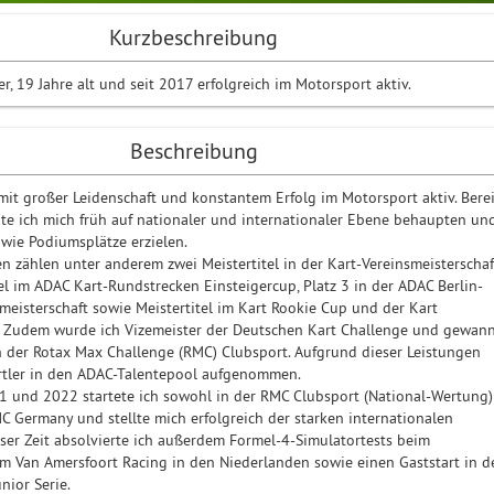
Kurzbeschreibung
ver, 19 Jahre alt und seit 2017 erfolgreich im Motorsport aktiv.
Beschreibung
 mit großer Leidenschaft und konstantem Erfolg im Motorsport aktiv. Berei
te ich mich früh auf nationaler und internationaler Ebene behaupten un
owie Podiumsplätze erzielen.
n zählen unter anderem zwei Meistertitel in der Kart-Vereinsmeisterschaf
tel im ADAC Kart-Rundstrecken Einsteigercup, Platz 3 in der ADAC Berlin-
eisterschaft sowie Meistertitel im Kart Rookie Cup und der Kart
. Zudem wurde ich Vizemeister der Deutschen Kart Challenge und gewan
in der Rotax Max Challenge (RMC) Clubsport. Aufgrund dieser Leistungen
rtler in den ADAC-Talentepool aufgenommen.
1 und 2022 startete ich sowohl in der RMC Clubsport (National-Wertung)
MC Germany und stellte mich erfolgreich der starken internationalen
eser Zeit absolvierte ich außerdem Formel-4-Simulatortests beim
 Van Amersfoort Racing in den Niederlanden sowie einen Gaststart in d
nior Serie.