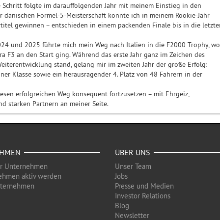
 Schritt folgte im darauffolgenden Jahr mit meinem Einstieg in den
er dänischen Formel-5-Meisterschaft konnte ich in meinem Rookie-Jahr
rtitel gewinnen – entschieden in einem packenden Finale bis in die letzte
024 und 2025 führte mich mein Weg nach Italien in die F2000 Trophy, wo
ara F3 an den Start ging. Während das erste Jahr ganz im Zeichen des
eiterentwicklung stand, gelang mir im zweiten Jahr der große Erfolg:
iner Klasse sowie ein herausragender 4. Platz von 48 Fahrern in der
diesen erfolgreichen Weg konsequent fortzusetzen – mit Ehrgeiz,
nd starken Partnern an meiner Seite.
EHMEN
ÜBER UNS
ür Unternehmen
Unser Team
ehmen aktiv werden
Jobs
nternehmen
Presse und Medien
Investor Relations
Blog
Newsletter