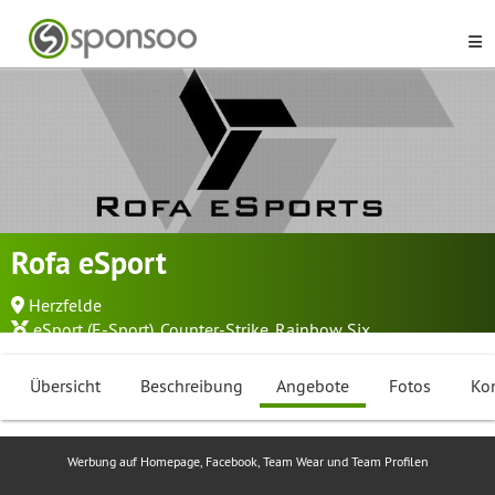
Rofa eSport
Herzfelde
eSport (E-Sport)
,
Counter-Strike
,
Rainbow Six
...
Übersicht
Beschreibung
Angebote
Fotos
Ko
Werbung auf Homepage, Facebook, Team Wear und Team Profilen