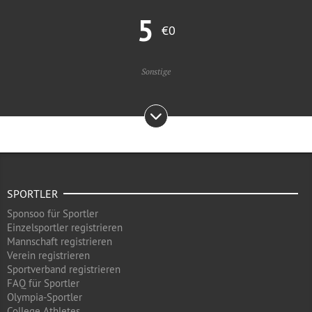
5
€0
Sonstige
SPORTLER
Sponsoo für Sportler
Einzelsportler registrieren
Mannschaft registrieren
Verein registrieren
Sportverband registrieren
FAQ für Sportler
Olympia-Sportler
College Athletes